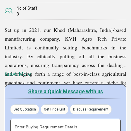
No of Staff
3
Set up in 2021, our Khed (Maharashtra, India)-based
manufacturing company, KVH Agro Tech Private
Limited, is continually setting benchmarks in the
industry. By ethically pulling off all the business
operations, ensuring transparency across the dealings,
and bringing forth a range of best-in-class agricultural
Know More
machines and equipment, we have carved a niche for
ourselves in the market. Today, customers are recognized
Share a Quick Message with us
as the most dependable provider in the market, timely
meeting their demands for Agriculture Levelers, Tractor
Get Quotation
Get Price List
Discuss Requirement
PTO Operated Water Pumps, Surry Ridgers, Power
Weeder Cultivators, and other products. Our products
Enter Buying Requirement Details