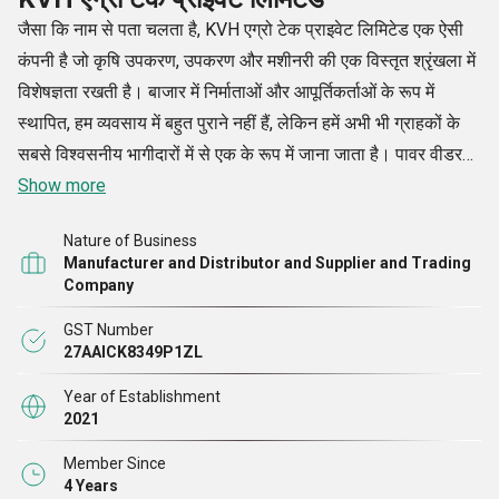
जैसा कि नाम से पता चलता है, KVH एग्रो टेक प्राइवेट लिमिटेड एक ऐसी
कंपनी है जो कृषि उपकरण, उपकरण और मशीनरी की एक विस्तृत श्रृंखला में
विशेषज्ञता रखती है। बाजार में निर्माताओं और आपूर्तिकर्ताओं के रूप में
स्थापित, हम व्यवसाय में बहुत पुराने नहीं हैं, लेकिन हमें अभी भी ग्राहकों के
सबसे विश्वसनीय भागीदारों में से एक के रूप में जाना जाता है। पावर वीडर
कल्टीवेटर्स, सूरी रिडर्स, ट्रैक्टर पीटीओ ऑपरेटेड वाटर पंप्स, एग्रीकल्चर
Show more
लेवलर और अन्य उत्पादों की हमारी पेशकश की गई रेंज अपनी असाधारण
Nature of Business
गुणवत्ता विशेषताओं के लिए अत्यधिक प्रसिद्ध है। उच्च टिकाऊपन,
Manufacturer and Distributor and Supplier and Trading
विश्वसनीयता, कार्यक्षमता और संक्षारण प्रतिरोध कुछ ऐसी विशेषताएं हैं जो इन
Company
उत्पादों को बाजार में सबसे अलग बनाती हैं। हालांकि, इन कारणों के कारण,
GST Number
ग्राहक बाजार में अन्य के मुकाबले उन्हें चुनते हैं।
27AAICK8349P1ZL
Year of Establishment
हम 100% संतुष्टि प्रदान करते हुए, उपरोक्त उत्पादों के लिए ग्राहकों की
2021
आवश्यकताओं को समय पर पूरा करने की अपनी क्षमता पर बहुत गर्व करते
Member Since
हैं।
4 Years