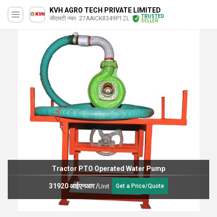
KVH AGRO TECH PRIVATE LIMITED
TRUSTED
जीएसटी नंबर. 27AAICK8349P1ZL
SELLER
Tractor PTO Operated Water Pump
31920 आईएनआर
/
Unit
Get a Price/Quote